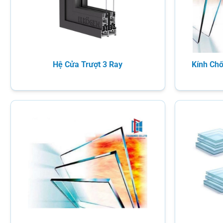
Hệ Cửa Trượt 3 Ray
Kính Chố