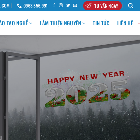
L.COM
0963.556.991
TƯ VẤN NGAY
ÀO TẠO NGHỀ
LÀM THIỆN NGUYỆN
TIN TỨC
LIÊN HỆ