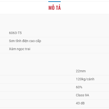
MÔ TẢ
6063-T5
Sơn tĩnh điện cao cấp
Xám ngọc trai
22mm
120kg/cánh
60%
Class 9A
43 dB