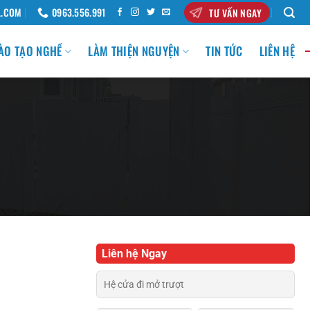
L.COM
0963.556.991
TƯ VẤN NGAY
ÀO TẠO NGHỀ
LÀM THIỆN NGUYỆN
TIN TỨC
LIÊN HỆ
Liên hệ Ngay