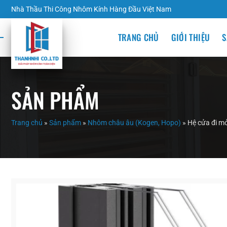
Nhà Thầu Thi Công Nhôm Kính Hàng Đầu Việt Nam
TRANG CHỦ
GIỚI THIỆU
S
SẢN PHẨM
Trang chủ
»
Sản phẩm
»
Nhôm châu âu (Kogen, Hopo)
»
Hệ cửa đi mở