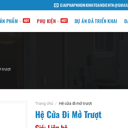
GIAIPHAPNHOMKINHTOANDIENTN@GMAI
ẢN PHẨM
PHỤ KIỆN
DỰ ÁN ĐÃ TRIỂN KHAI
Đ
 trượt
Trang chủ
/
Hệ cửa đi mở trượt
Hệ Cửa Đi Mở Trượt
Giá: Liên hệ